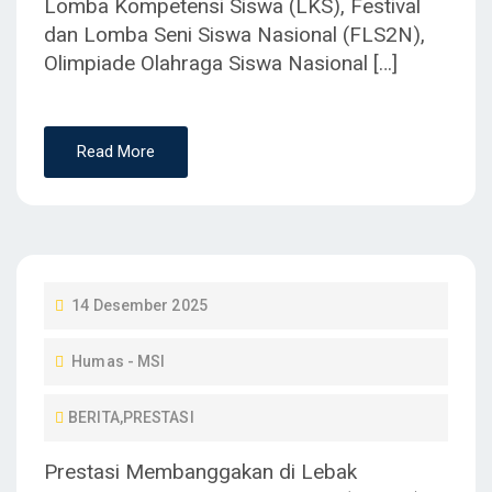
Lomba Kompetensi Siswa (LKS), Festival
dan Lomba Seni Siswa Nasional (FLS2N),
Olimpiade Olahraga Siswa Nasional […]
Read More
P
14 Desember 2025
O
Humas - MSI
S
T
BERITA
,
PRESTASI
E
D
Prestasi Membanggakan di Lebak
O