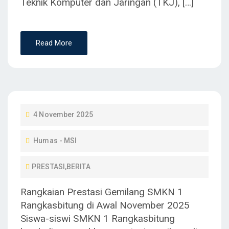
Teknik Komputer dan Jaringan (TKJ), […]
Read More
P
4 November 2025
O
Humas - MSI
S
T
PRESTASI
,
BERITA
E
D
Rangkaian Prestasi Gemilang SMKN 1
O
Rangkasbitung di Awal November 2025
N
Siswa-siswi SMKN 1 Rangkasbitung