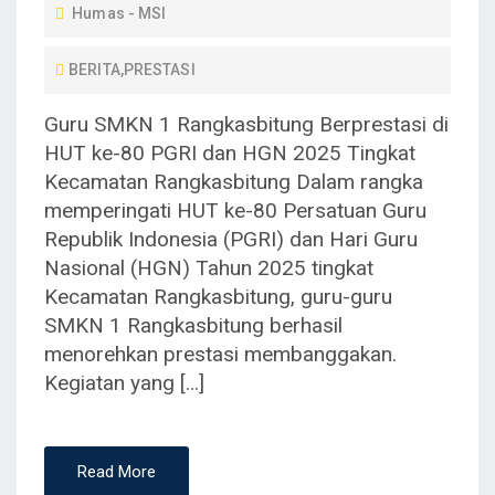
Humas - MSI
S
T
BERITA
,
PRESTASI
E
D
Guru SMKN 1 Rangkasbitung Berprestasi di
O
HUT ke-80 PGRI dan HGN 2025 Tingkat
N
Kecamatan Rangkasbitung Dalam rangka
memperingati HUT ke-80 Persatuan Guru
Republik Indonesia (PGRI) dan Hari Guru
Nasional (HGN) Tahun 2025 tingkat
Kecamatan Rangkasbitung, guru-guru
SMKN 1 Rangkasbitung berhasil
menorehkan prestasi membanggakan.
Kegiatan yang […]
Read More