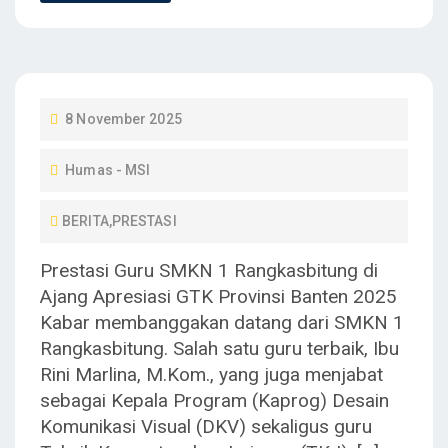
P
8 November 2025
O
Humas - MSI
S
T
BERITA
,
PRESTASI
E
D
Prestasi Guru SMKN 1 Rangkasbitung di
O
Ajang Apresiasi GTK Provinsi Banten 2025
N
Kabar membanggakan datang dari SMKN 1
Rangkasbitung. Salah satu guru terbaik, Ibu
Rini Marlina, M.Kom., yang juga menjabat
sebagai Kepala Program (Kaprog) Desain
Komunikasi Visual (DKV) sekaligus guru