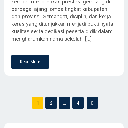
kembali menorehkan prestasi gemilang di
berbagai ajang lomba tingkat kabupaten
dan provinsi. Semangat, disiplin, dan kerja
keras yang ditunjukkan menjadi bukti nyata
kualitas serta dedikasi peserta didik dalam
mengharumkan nama sekolah. […]
Read More
Paginasi
1
2
…
4
pos