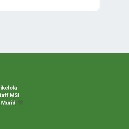
ikelola
taff MSI
 Murid
💚