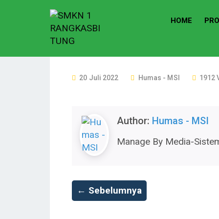
HOME
PRO
P
20 Juli 2022
Humas - MSI
1912 
O
S
T
Author:
Humas - MSI
E
Manage By Media-Sistem
D
O
N
← Sebelumnya