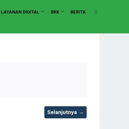
LAYANAN DIGITAL
BKK
BERITA
Selanjutnya →